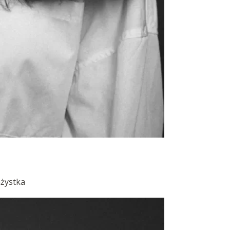
ażystka