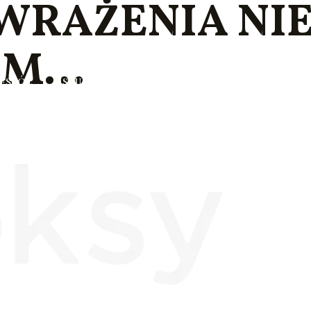
WRAŻENIA NIE
EM…
espół
Usługi
Cennik
Opinie
Galeria