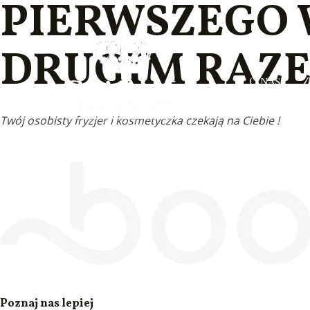
PIERWSZEGO 
Skip
to
content
DRUGIM RAZ
O nas
Z
Twój osobisty fryzjer i kosmetyczka czekają na Ciebie !
Poznaj nas lepiej