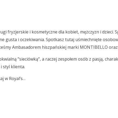
gi fryzjerskie i kosmetyczne dla kobiet, mężczyzn i dzieci.
e gusta i oczekiwania. Spotkasz tutaj uśmiechnięte osobowo
 Jesteśmy Ambasadorem hiszpańskiej marki MONTIBELLO oraz
okwialną ”sieciówką”, a raczej zespołem osób z pasją, chara
styl klienta.
aj w Royal’s…