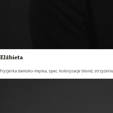
Elżbieta
fryzjerka damsko-męska, spec. koloryzacje blond, strzyżenia