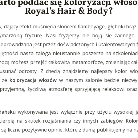
rto poddać się koloryzacji włos
Royal’s Hair & Body?
w, dający efekt muśnięcia słońcem flamboyage, głęboki brąz
marzoną fryzurę. Nasi fryzjerzy nie boją się żadnego
eprowadzana jest przez doświadczonych i utalentowanych fr
ejętności nasza załoga nieustannie poszerza na szkolenia
mocą możesz przejść całkowitą metamorfozę, zmieniając cał
usunąć odrosty. Z chęcią znajdziemy najlepszy kolor wło
, że
koloryzacja włosów
w naszym salonie będzie niezw
zyjemną, życzliwą atmosferę sprzyjającą relaksowi oraz
dańsku
wykonywana jest wyłącznie przy użyciu wysokiej 
erpią na skutek rozjaśniania czy innych zabiegów.
Kolo
są liczne pozytywne opinie, które z dumą publikujemy na n