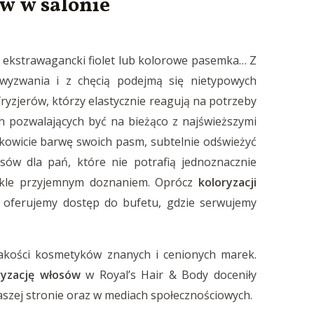
ów w salonie
, ekstrawagancki fiolet lub kolorowe pasemka… Z
 wyzwania i z chęcią podejmą się nietypowych
yzjerów, którzy elastycznie reagują na potrzeby
ch pozwalających być na bieżąco z najświeższymi
kowicie barwę swoich pasm, subtelnie odświeżyć
sów dla pań, które nie potrafią jednoznacznie
ykle przyjemnym doznaniem. Oprócz
koloryzacji
 oferujemy dostęp do bufetu, gdzie serwujemy
jakości kosmetyków znanych i cenionych marek.
ryzację włosów
w Royal’s Hair & Body doceniły
aszej stronie oraz w mediach społecznościowych.