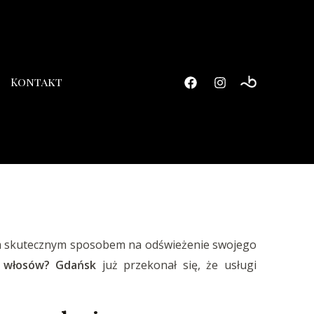
Kontakt
zem skutecznym sposobem na odświeżenie swojego
a włosów? Gdańsk
już przekonał się, że usługi