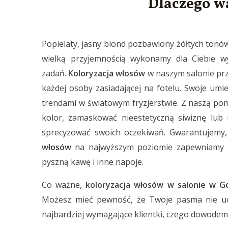
Dlaczego wa
Popielaty, jasny blond pozbawiony żółtych tonó
wielką przyjemnością wykonamy dla Ciebie wy
zadań.
Koloryzacja włosów
w naszym salonie prz
każdej osoby zasiadającej na fotelu. Swoje umi
trendami w światowym fryzjerstwie. Z naszą po
kolor, zamaskować nieestetyczną siwiznę lub 
sprecyzować swoich oczekiwań. Gwarantujemy
włosów
na najwyższym poziomie zapewniamy pr
pyszną kawę i inne napoje.
Co ważne,
koloryzacja włosów w salonie w G
Możesz mieć pewność, że Twoje pasma nie uci
najbardziej wymagające klientki, czego dowodem 