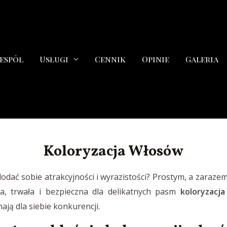
espół
Usługi
Cennik
Opinie
Galeria
Koloryzacja Włosów
odać sobie atrakcyjności i wyrazistości? Prostym, a zara
a, trwała i bezpieczna dla delikatnych pasm
koloryzacj
ają dla siebie konkurencji.